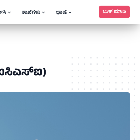
ಬುಕ್ ಮಾಡಿ
ಕಿಸಿ
ಶಾಖೆಗಳು
ಭಾಷೆ
(ಐಸಿಎಸ್‍ಐ)