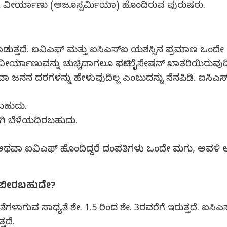
ಯ ವೀರ್ಯಾಣು (ಅಜೂಸ್ಪರ್ಮಿಯಾ) ಹೊಂದಿರುವ ಪುರುಷರು.
ಡುತ್ತದೆ. ಐವಿಎಫ್ ಮತ್ತು ಐಸಿಎಸ್‍ಐ ಯಶಸ್ಸಿನ ಪ್ರಮಾಣ ಒಂದೇ 
ವೀರ್ಯಾಣುವನ್ನು ಚುಚ್ಚಿದಾಗಲೂ ಫರ್ಟಿಲೈಸೇಷನ್ ಖಾತರಿಯಿರುವುದಿಲ
ವಾ ಜನನ ದರಗಳನ್ನು ಹೇಳುವುದಿಲ್ಲ ಎಂಬುದನ್ನು ನೆನಪಿಡಿ. ಐಸಿಎಸ್‍
ಬಹುದು.
ಗಿ ಬೆಳೆಯದಿರಬಹುದು.
ೆ ಅಥವಾ ಐವಿಎಫ್ ಹೊಂದಿದ್ದರೆ ದಂಪತಿಗಳು ಒಂದೇ ಮಗು, ಅವಳಿ ಅ
 ಬೀರಬಹುದೇ?
ನತೆಗಳಾಗುವ ಸಾಧ್ಯತೆ ಶೇ. 1.5 ರಿಂದ ಶೇ. 3ರವರೆಗೆ ಇರುತ್ತದೆ. 
ತದೆ.