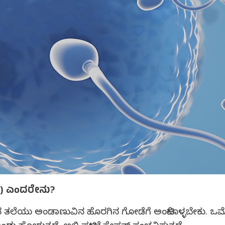
್‍ಐ) ಎಂದರೇನು?
 ತಲೆಯು ಅಂಡಾಣುವಿನ ಹೊರಗಿನ ಗೋಡೆಗೆ ಅಂಟಿಕೊಳ್ಳಬೇಕು. ಒಮ