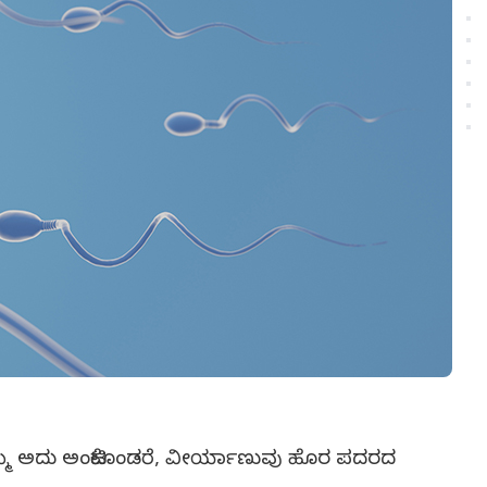
್ಮೆ ಅದು ಅಂಟಿಕೊಂಡರೆ, ವೀರ್ಯಾಣುವು ಹೊರ ಪದರದ