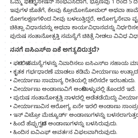
ಒಮ್ಮೆ ಫರ್ಟಿಲೈಸೇಷನ್ ಸಂಭವಿಸಿದಾಗ, ಭ್ರೂಣವು 1 ರಿಂದ 5 
ಇವುಗಳ ಜೊತೆಗೆ, ಕೆಲವು ಕ್ರೋಮೋಸೋಮಲ್ ಅಥವಾ ಹಾರ್ಮೋನ್
ರೋಗಲಕ್ಷಣಗಳಿಂದ ನೀವು ಬಳಲುತ್ತಿದ್ದರೆ, ಆರೋಗ್ಯಸೇವಾ ವೃತ
ಚಿಕಿತ್ಸಾ ವಿಧಾನವನ್ನು ಅಥವಾ ಕಾರ್ಯವಿಧಾನವನ್ನು ನಿರ್ಧರಿ
ಪುರುಷ ಸಂತಾನೋತ್ಪತ್ತಿ ಸಮಸ್ಯೆಗೆ ಚಿಕಿತ್ಸೆ ನೀಡಲು ವಿವಿಧ ವಿ
ನನಗೆ ಐಸಿಎಸ್‍ಐ ಏಕೆ ಅಗತ್ಯವಿರುತ್ತದೆ?
• ಫರ್ಟಿಲಿಟಿ ಸಮಸ್ಯೆಗಳನ್ನು ನಿವಾರಿಸಲು ಐಸಿಎಸ್‍ಐ ಸಹಾಯ ಮ
• ಕೃತಕ ಗರ್ಭಧಾರಣೆ ಮಾಡಲು ಕಡಿಮೆ ವೀರ್ಯಾಣು ಉತ್ಪ
• ವೀರ್ಯಾಣು ಸಾಮಾನ್ಯ ರೀತಿಯಲ್ಲಿ ಚಲಿಸದೇ ಇರಬಹುದು.
• ವೀರ್ಯಾಣು ಅಂಡಾಣುವಿಗೆ ಅಂಟಿಕೊಳ್ಳುವಲ್ಲಿ ತೊಂದರೆ ಇದೆ.
• ಪುರುಷ ಸಂತಾನೋತ್ಪತ್ತಿ ನಾಳದಲ್ಲಿ ಅಡೆತಡೆಯಿದ್ದು ವ
• ವೀರ್ಯಾಣುವಿನ ಆರೋಗ್ಯ ಏನೇ ಇರಲಿ ಅಂಡಾಣು ಸಾಂಪ್ರದ
• ಇನ್ ವಿಟ್ರೋ ಮೆಚ್ಯೂರ್ಡ್ ಅಂಡಾಣುಗಳನ್ನು ಬಳಸಲಾಗುತ್ತದ
• ಹಿಂದೆ ಹೆಪ್ಪುಗಟ್ಟಿದ ಅಂಡಾಣುಗಳನ್ನು ಬಳಸಿರುವುದು.
• ಹಿಂದಿನ ಐವಿಎಫ್ ಆವರ್ತನ ವಿಫಲವಾಗಿರುವುದು.