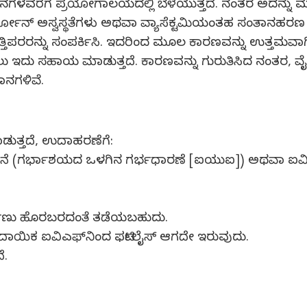
ದಿನಗಳವರೆಗೆ ಪ್ರಯೋಗಾಲಯದಲ್ಲಿ ಬೆಳೆಯುತ್ತದೆ. ನಂತರ ಅದನ್ನು ಮಹ
 ಅಸ್ವಸ್ಥತೆಗಳು ಅಥವಾ ವ್ಯಾಸೆಕ್ಟಮಿಯಂತಹ ಸಂತಾನಹರಣ ಶಸ್ತ್
್ತಿಪರರನ್ನು ಸಂಪರ್ಕಿಸಿ. ಇದರಿಂದ ಮೂಲ ಕಾರಣವನ್ನು ಉತ್ತಮವಾಗಿ
ಸಲು ಇದು ಸಹಾಯ ಮಾಡುತ್ತದೆ. ಕಾರಣವನ್ನು ಗುರುತಿಸಿದ ನಂತರ, ವೈದ
ಧಾನಗಳಿವೆ.
ಾಡುತ್ತದೆ, ಉದಾಹರಣೆಗೆ:
ಾದನೆ (ಗರ್ಭಾಶಯದ ಒಳಗಿನ ಗರ್ಭಧಾರಣೆ [ಐಯುಐ]) ಅಥವಾ ಐವ
ೀರ್ಯಾಣು ಹೊರಬರದಂತೆ ತಡೆಯಬಹುದು.
ಾಯಿಕ ಐವಿಎಫ್‍ನಿಂದ ಫರ್ಟಿಲೈಸ್ ಆಗದೇ ಇರುವುದು.
ೆ.