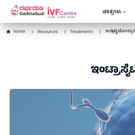
ಚಿಕಿತ್ಸೆಗಳು
ಇಂಟ್ರಾಸೈಟೋಪ್ಲಾಸ್
Home
Resources
Treatments
ಇಂಟ್ರಾಸೈಟ