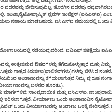
 ಹೋಗುತ್ತದೆ. ಅಲ್ಲಿ ಫರ್ಟಿಲೈಸೇಷನ್ ಸಂಭವಿಸುತ್ತದೆ.
ಪದರವನ್ನು ಭೇದಿಸುವುದಿಲ್ಲ. ಹೊರಗಿನ ಪದರವು ದಪ್ಪವಾಗಿರಬಹು
ಂಟ್ರಾಸೈಟೋಪ್ಲಾಸ್ಮಿಕ್ ಸ್ಪರ್ಮ್ ಇಂಜೆಕ್ಷನ್ (ಐಸಿಎಸ್‍ಐ) ಎಂಬ
‍ ನಡೆಯಲು ಸಹಾಯ ಮಾಡಬಹುದು. ಐಸಿಎಸ್‍ಐ ಸಮಯದಲ್ಲಿ ಒಂದು 
ೋಗಾಲಯದಲ್ಲಿ ನಡೆಯುವುದರಿಂದ, ಐವಿಎಫ್ ಚಿಕಿತ್ಸೆಯು ಐಸಿಎಸ್‍ಐ 
ಉತ್ತೇಜಿಸುವ ಔಷಧಗಳನ್ನು ತೆಗೆದುಕೊಳ್ಳುತ್ತಾರೆ ಮತ್ತು ನಿಮ್ಮ ವೈದ
್ಟು ಉತ್ತಮ ಗಾತ್ರದ ಕಿರುಚೀಲ(ಫಾಲಿಕಲ್‍ಗಳು)ಗಳನ್ನು ಬೆಳೆಸಿದ ನಂ
ಡಾಶಯದಿಂದ ಅಂಡಾಣುವನ್ನು ತೆಗೆಯಲಾಗುತ್ತದೆ.ನಿಮ್ಮ ಪುರುಷ ಸ
ಟಿದ ವೀರ್ಯಾಣುವನ್ನು ಬಳಸದ ಹೊರತು.).
ಮಾರ್ಗಗಳಿವೆ: ಸಾಂಪ್ರದಾಯಿಕ ಮತ್ತು ಐಸಿಎಸ್‍ಐ. ಸಾಂಪ್ರದಾಯಿಕ
ಿ ಇರಿಸಲಾಗುತ್ತದೆ. ವೀರ್ಯಾಣು ಒಂದು ಅಂಡಾಣುವಿನ ಸೈಟೋಪ್ಲಾಸಂಗ
ಕ್ರೊಪಿಪೆಟ್ ಒಂದು ವೀರ್ಯಾಣುವನ್ನು ಅಂಡಾಣು ಒಳಕ್ಕೆ ಸೇರಿಸುತ್