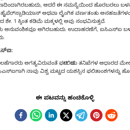
ಣದಿಂದಾಗಿರಬಹುದು, ಆದರೆ ಈ ಸಮಸ್ಯೆಯಿಂದ ಹೊರಬರಲು ಬಳಸುವ ಚ
್, ಹೈಪೆರ್‌ಸ್ಪಾಡಿಯಾಸ್ ಅಥವಾ ಲೈಂಗಿಕ ವರ್ಣತಂತು ಅಸಹಜತೆಗಳಂ
ೇ. 1 ಕ್ಕಿಂತ ಕಡಿಮೆ ಮಕ್ಕಳಲ್ಲಿ ಅವು ಸಂಭವಿಸುತ್ತವೆ.
ಗಳು ಆನುವಂಶಿಕವೂ ಆಗಿರಬಹುದು. ಉದಾಹರಣೆಗೆ, ಐಸಿಎಸ್‍ಐ ಬಳಕ
ು.
ಸ್‍ಐ:
 ಸಲಹೆಗಾರರು ಅಗತ್ಯವಿರುವಂತೆ ಫರ್ಟಿಲಿಟಿಯ ತನಿಖೆಗಳ ಆಧಾರದ ಮೇಲೆ ನಿ
ಐಸಿಎಸ್‍ಐಗಾಗಿ ನಾವು ವಿಶ್ವ ಮಟ್ಟದ ಯಶಸ್ಸಿನ ಫಲಿತಾಂಶಗಳನ್ನು ಹೊಂದ
ಈ ಪುಟವನ್ನು ಹಂಚಿಕೊಳ್ಳಿ