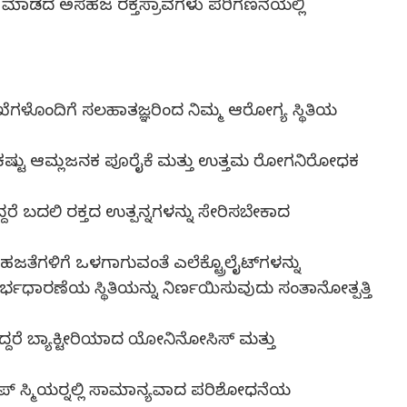
 ಮಾಡದ ಅಸಹಜ ರಕ್ತಸ್ರಾವಗಳು ಪರಿಗಣನೆಯಲ್ಲಿ
ಂದಿಗೆ ಸಲಹಾತಜ್ಞರಿಂದ ನಿಮ್ಮ ಆರೋಗ್ಯ ಸ್ಥಿತಿಯ
 ಸಾಕಷ್ಟು ಆಮ್ಲಜನಕ ಪೂರೈಕೆ ಮತ್ತು ಉತ್ತಮ ರೋಗನಿರೋಧಕ
ಿದ್ದರೆ ಬದಲಿ ರಕ್ತದ ಉತ್ಪನ್ನಗಳನ್ನು ಸೇರಿಸಬೇಕಾದ
ೆಗಳಿಗೆ ಒಳಗಾಗುವಂತೆ ಎಲೆಕ್ಟ್ರೊಲೈಟ್‍ಗಳನ್ನು
ಭಧಾರಣೆಯ ಸ್ಥಿತಿಯನ್ನು ನಿರ್ಣಯಿಸುವುದು ಸಂತಾನೋತ್ಪತ್ತಿ
ಿದ್ದರೆ ಬ್ಯಾಕ್ಟೀರಿಯಾದ ಯೋನಿನೋಸಿಸ್ ಮತ್ತು
 ಸ್ಮಿಯರ್‍ನಲ್ಲಿ ಸಾಮಾನ್ಯವಾದ ಪರಿಶೋಧನೆಯ