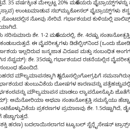
ತ್ತವೆ. 35 ವರ್ಷಕ್ಕಿಂತ ಮೇಲ್ಪಟ್ಟ 20% ಮಹಿಳೆಯರು ಫೈಬ್ರಾಯ್ಡ್‌ಗ
ಸ್ರಾವ) ಉಂಟುಮಾಡುವ ಸಬ್‍ಮ್ಯುಕೋಸಲ್ ಫೈಬ್ರಾಯ್ಡ್‌ಗಳು ಶಸ್ತ್ರಚ
ು ಸೊಂಟದಲ್ಲಿನ ನೋವು ಸೇರಿವೆ. ಗರ್ಭಾಶಯದ ಕುಳಿಯಲ್ಲಿ ಪಾಲಿಪ್ಸ್ ಮ
ಿಯಾಗಿದೆ.
 ಸರಿಸುಮಾರು ಶೇ. 1-2 ಮಹಿಳೆಯರಲ್ಲಿ, ಶೇ. 4ರಷ್ಟು ಸಂತಾನೋತ್ಪತ್
ಿ ಕಂಡುಬರುತ್ತವೆ. ಈ ವೈಪರೀತ್ಯಗಳು ಡಿಡೆಲ್ಫಿಸ್‍ನಿಂದ (ಒಂದ
ಗರ್ಭಾಶಯ ಇಲ್ಲದಿರುವ ಜನ್ಮಜಾತ ವಿರೂಪ ಮತ್ತು ಸಂಬಂಧಿತ ಅಂಗಗ
ಪ್ಟಮ್): ಶೇ. 35ರಷ್ಟು ಗರ್ಭಾಶಯದ ರಚನೆಯಲ್ಲಿನ ವೈಪರೀತ್ಯಗಳ
ನ ಸಂಬಂಧ ಹೊಂದಿದೆ.
ಕುಹರದ ಮೌಲ್ಯಮಾಪನಕ್ಕಾಗಿ ಹಿಸ್ಟರೊಸಲ್ಪಿಂಗೋಗ್ರಫಿಗೆ ಸಮನಾಗಿರುತ
್ಭಾಶಯದ ತುಂಬುವಿಕೆಯ ದೋಷಗಳ ಕಾರಣವನ್ನು ಪತ್ತೆಹಚ್ಚುವಲ್ಲಿ ನಿ
ಗರ್ಭಕಂಠವನ್ನು ಮೌಲ್ಯಮಾಪನ ಮಾಡಲು ಲ್ಯಾಪರೋಸ್ಕೊಪಿ ಜೊತೆಗೆ ಹ
ರೋಮ್): ಅಮೆನೋರಿಯಾ ಅಥವಾ ಸಂತಾನೋತ್ಪತ್ತಿ ಸಮಸ್ಯೆಯು ಹೆಚ್
ಕೊಳ್ಳುವಿಕೆಯ ಪ್ರಕರಣಗಳ ಪ್ರಮಾಣವು ಶೇ. 1.5ರಷ್ಟಾಗಿದೆ, ಡೈಲೇಷ
ಹೆಚ್ಚಾಗುತ್ತದೆ.
ತಾನಶಕ್ತಿ ಹರಣ) ಬದಲಾಯಿಸಲಾಗದ ಟ್ಯೂಬಲ್ ಸ್ಟೆರ್‍ಲೈಸೇಷನ್ ಟ್ರಾನ್ಸ