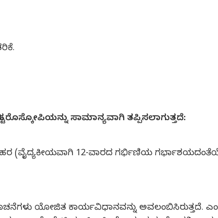
ಿಕೆ.
್ಟರೊಸ್ಕೋಪಿಯನ್ನು ಸಾಮಾನ್ಯವಾಗಿ ತಪ್ಪಿಸಲಾಗುತ್ತದೆ:
 ಕುಹರ (ವೈದ್ಯಕೀಯವಾಗಿ 12-ವಾರದ ಗರ್ಭಿಣಿಯ ಗರ್ಭಾಶಯದಂತ
 ಸೂಚನೆಗಳು ಯೋಜಿತ ಕಾರ್ಯವಿಧಾನವನ್ನು ಅವಲಂಬಿಸಿರುತ್ತದೆ. ಎಂ