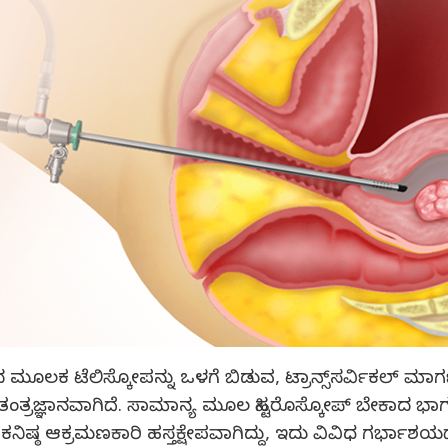
ಂಠದ ಮೂಲಕ ಟೆಲಿಸ್ಕೋಪನ್ನು ಒಳಗೆ ಬಿಡುವ, ಟ್ರಾನ್ಸ್‌ಸರ್ವಿಕಲ
 ತಂತ್ರಜ್ಞಾನವಾಗಿದೆ. ಸಾಮಾನ್ಯ ಮೂಲ ಹಿಸ್ಟರೊಸ್ಕೋಪ್ ಬೇಕಾದ ಭ
 ಕನಿಷ್ಠ ಆಕ್ರಮಣಕಾರಿ ಹಸ್ತಕ್ಷೇಪವಾಗಿದ್ದು, ಇದು ವಿವಿಧ ಗರ್