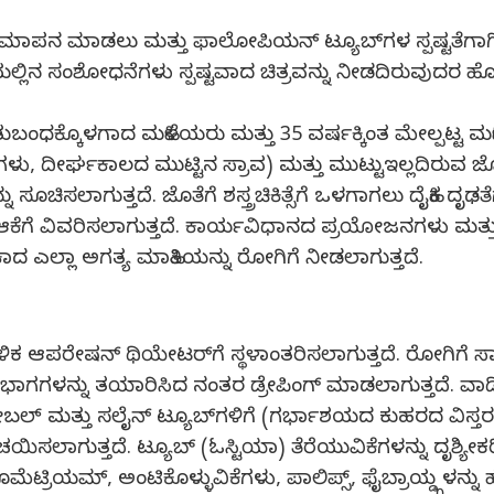
ಲ್ಯಮಾಪನ ಮಾಡಲು ಮತ್ತು ಫಾಲೋಪಿಯನ್ ಟ್ಯೂಬ್‍ಗಳ ಸ್ಪಷ್ಟತೆಗಾ
ಗ್ರಫಿಯಲ್ಲಿನ ಸಂಶೋಧನೆಗಳು ಸ್ಪಷ್ಟವಾದ ಚಿತ್ರವನ್ನು ನೀಡದಿರುವ
್ಕೊಳಗಾದ ಮಹಿಳೆಯರು ಮತ್ತು 35 ವರ್ಷಕ್ಕಿಂತ ಮೇಲ್ಪಟ್ಟ ಮಹಿಳೆ
ಳು, ದೀರ್ಘಕಾಲದ ಮುಟ್ಟಿನ ಸ್ರಾವ) ಮತ್ತು ಮುಟ್ಟುಇಲ್ಲದಿರುವ ಜೊತ
ಿಸಲಾಗುತ್ತದೆ. ಜೊತೆಗೆ ಶಸ್ತ್ರಚಿಕಿತ್ಸೆಗೆ ಒಳಗಾಗಲು ದೈಹಿಕ ದೃಢತೆ
ಗ್ಗೆ ಆಕೆಗೆ ವಿವರಿಸಲಾಗುತ್ತದೆ. ಕಾರ್ಯವಿಧಾನದ ಪ್ರಯೋಜನಗಳು ಮತ್ತು
ಕಾದ ಎಲ್ಲಾ ಅಗತ್ಯ ಮಾಹಿತಿಯನ್ನು ರೋಗಿಗೆ ನೀಡಲಾಗುತ್ತದೆ.
ಳಿಕ ಆಪರೇಷನ್ ಥಿಯೇಟರ್‌ಗೆ ಸ್ಥಳಾಂತರಿಸಲಾಗುತ್ತದೆ. ರೋಗಿಗೆ ಸ
ಿಯಲ್ಲಿ ಭಾಗಗಳನ್ನು ತಯಾರಿಸಿದ ನಂತರ ಡ್ರೇಪಿಂಗ್ ಮಾಡಲಾಗುತ್ತದೆ. 
ೈಟ್ ಕೇಬಲ್ ಮತ್ತು ಸಲೈನ್ ಟ್ಯೂಬ್‍ಗಳಿಗೆ (ಗರ್ಭಾಶಯದ ಕುಹರದ ವಿ
ಿಸಲಾಗುತ್ತದೆ. ಟ್ಯೂಬ್ (ಓಸ್ಟಿಯಾ) ತೆರೆಯುವಿಕೆಗಳನ್ನು ದೃಶ್ಯೀಕರ
್, ಅಂಟಿಕೊಳ್ಳುವಿಕೆಗಳು, ಪಾಲಿಪ್ಸ್, ಫೈಬ್ರಾಯ್ಡ್ಗಳನ್ನು 