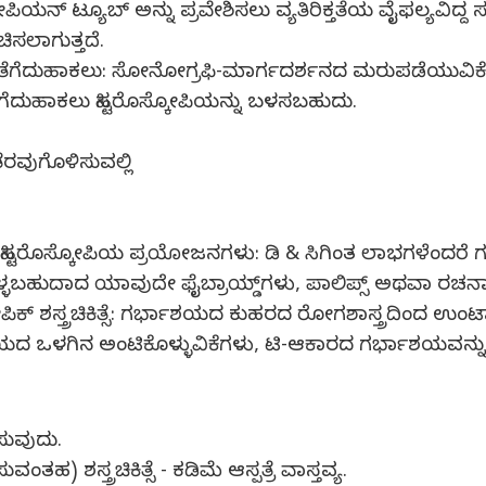
ಿಯನ್ ಟ್ಯೂಬ್ ಅನ್ನು ಪ್ರವೇಶಿಸಲು ವ್ಯತಿರಿಕ್ತತೆಯ ವೈಫಲ್ಯವಿದ್ದ 
ಚಿಸಲಾಗುತ್ತದೆ.
 ತೆಗೆದುಹಾಕಲು: ಸೋನೋಗ್ರಫಿ-ಮಾರ್ಗದರ್ಶನದ ಮರುಪಡೆಯುವಿಕೆ
ೆದುಹಾಕಲು ಹಿಸ್ಟರೊಸ್ಕೋಪಿಯನ್ನು ಬಳಸಬಹುದು.
ರವುಗೊಳಿಸುವಲ್ಲಿ
ಿಂತ ಹಿಸ್ಟರೊಸ್ಕೋಪಿಯ ಪ್ರಯೋಜನಗಳು: ಡಿ & ಸಿಗಿಂತ ಲಾಭಗಳೆಂದರ
ಸಿಕೊಳ್ಳಬಹುದಾದ ಯಾವುದೇ ಫೈಬ್ರಾಯ್ಡ್‌ಗಳು, ಪಾಲಿಪ್ಸ್ ಅಥವಾ ರಚನ
ಕೋಪಿಕ್ ಶಸ್ತ್ರಚಿಕಿತ್ಸೆ: ಗರ್ಭಾಶಯದ ಕುಹರದ ರೋಗಶಾಸ್ತ್ರದಿಂದ ಉ
ದ ಒಳಗಿನ ಅಂಟಿಕೊಳ್ಳುವಿಕೆಗಳು, ಟಿ-ಆಕಾರದ ಗರ್ಭಾಶಯವನ್ನು ಹಿಸ್ಟರ
ಸುವುದು.
) ಶಸ್ತ್ರಚಿಕಿತ್ಸೆ - ಕಡಿಮೆ ಆಸ್ಪತ್ರೆ ವಾಸ್ತವ್ಯ.