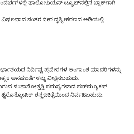
ಸಂದರ್ಭಗಳಲ್ಲಿ ಫಾಲೋಪಿಯನ್ ಟ್ಯೂಬ್‍ನಲ್ಲಿನ ಬ್ಲಾಕ್‍ಗಾಗಿ
 ವಿಫಲವಾದ ನಂತರ ನೇರ ದೃಶ್ಯೀಕರಣದ ಅಡಿಯಲ್ಲಿ
ೆ ಗರ್ಭಾಶಯದ ನಿರ್ದಿಷ್ಟ ಪ್ರದೇಶಗಳ ಅಂಗಾಂಶ ಮಾದರಿಗಳನ್ನು
ಾತ್ಮಕ ಅಸಹಜತೆಗಳನ್ನು ವೀಕ್ಷಿಸಬಹುದು.
ಂಟಾಗುವ ಸಂತಾನೋತ್ಪತ್ತಿ ಸಮಸ್ಯೆಗಳಾದ ಸಬ್‍ಮ್ಯೂಕಸ್
ೊಸ್ಕೋಪಿಕ್ ಶಸ್ತ್ರಚಿಕಿತ್ಸೆಯಿಂದ ನಿರ್ವಹಿಸಬಹುದು.