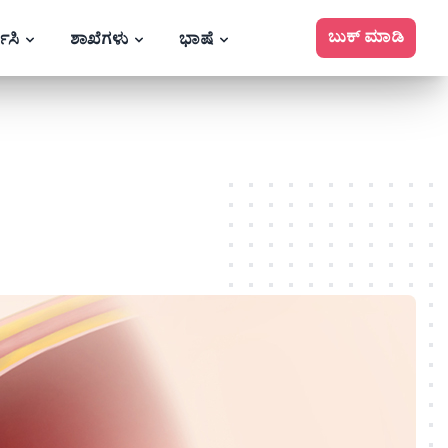
ಬುಕ್ ಮಾಡಿ
ಕಿಸಿ
ಶಾಖೆಗಳು
ಭಾಷೆ