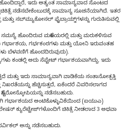
ಳನ್ನು ಹೊಂದಿದ್ದಾರೆ, ಇದು ಅತ್ಯಂತ ಸಾಮಾನ್ಯವಾದ ಸೊಂಟದ
ಿಕಿತ್ಸೆ ನಡೆಸಬೇಕೆಂಬುದಕ್ಕೆ ಸಾಮಾನ್ಯ ಸೂಚನೆಯಾಗಿದೆ. ಇತರ
ತ್ತು ಸಬ್‍ಮ್ಯುಕೋಸಲ್ ಫೈಬ್ರಾಯ್ಡ್‌ಗಳನ್ನು ಗುರುತಿಸುವಲ್ಲಿ
ತಿ ಸಮಸ್ಯೆ ಹೊಂದಿರುವ ಮಹಿಳೆಯರಲ್ಲಿ ಮತ್ತು ಮರುಕಳಿಸುವ
ು ಜೋಡಿ ಗರ್ಭಾಶಯ, ಗರ್ಭಕಂಠಗಳು ಮತ್ತು ಯೋನಿ ಇರುವಂತಹ
ಳು ಬೆಳವಣಿಗೆ ಹೊಂದದಿರುವುದು).
ು ಕಂಡಲ್ಲಿ ಅದು ಸೆಪ್ಟೇಟ್ ಗರ್ಭಾಶಯವಾಗಿದ್ದು, ಇದು
್ತದೆ ಮತ್ತು ಇದು ಸಾಮಾನ್ಯವಾಗಿ ವಾಡಿಕೆಯ ಸಂತಾನೋತ್ಪತ್ತಿ
ಖರತೆಯನ್ನು ಹೆಚ್ಚಿಸುತ್ತದೆ, ಏಕೆಂದರೆ ವಿವರಿಸಲಾಗದ
ಿಸ್ಟೆರೋಸ್ಕೋಪಿಯನ್ನು ನಡೆಸಬಹುದು.
ಚಾಗಿ ಗರ್ಭಾಶಯದ ಅಂಟಿಕೊಳ್ಳುವಿಕೆಯಿಂದ (ಐಯುಎ)
ನ್ ಕ್ಯುರೆಟ್ಟೇಜ್‍ಗಳೊಂದಿಗೆ ಚಿಕಿತ್ಸೆ ನೀಡಲಾದ 3 ಅಥವಾ
್‌ಸರ್ವಿಕಲ್ ಅನ್ನು ನಡೆಸಬಹುದು.