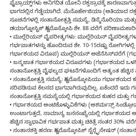
ಫೈಬ್ರಾಯ್ಡ್‌ಗಳು ಅನಿಗದಿತ ಯೋನಿ ರಕ್ತಸ್ರಾವಕ್ಕೆ ಕಾರಣವಾಗು
ಭಾಗದಲ್ಲಿನ ಗೆಡ್ಡೆಯಾಗಿದೆ. ಮೆನೊರ್ಹೇಜಿಯಾ (ಅತಿಯಾದ ರಕ್ತ
ಸೂಚನೆಗಳಲ್ಲಿ ಸಂತಾನೋತ್ಪತ್ತಿ ಸಮಸ್ಯೆ, ಡಿಸ್ಮೆನೊರಿಯಾ ಮತ್ತ
ಡಯಾಗ್ನೋಸ್ಟಿಕ್ ಹಿಸ್ಟರೊಸ್ಕೋಪಿ ಶೇ. 88 ವರೆಗೆ ಪರಿಣಾಮಕಾರ
• ಮುಲ್ಲೆರಿಯನ್ ವೈಪರೀತ್ಯಗಳು: ಮುಲ್ಲೆರಿಯನ್ ವೈಪರೀತ್ಯಗಳು
ಗರ್ಭಪಾತಗಳನ್ನು ಹೊಂದಿರುವ ಶೇ. 10-15ರಷ್ಟು ರೋಗಿಗಳಲ್ಲ
ಗರ್ಭಾಶಯದ ವಿರೂಪ) ಮುಲ್ಲೆರಿಯನ್ ಅಜೆನೆಸಿಸ್‍ವರೆಗೆ (
• ಜನ್ಮಜಾತ ಗರ್ಭಾಶಯದ ವಿರೂಪಗಳು (ಗರ್ಭಾಶಯದ ಒಳಗಿನ ಸೆ
ಸಂತಾನೋತ್ಪತ್ತಿ ವೈಫಲ್ಯದ ಘಟನೆಗಳೊಂದಿಗೆ ಅತ್ಯಂತ ಹೆಚ್ಚಿ
• ಸಂತಾನೋತ್ಪತ್ತಿ ಸಮಸ್ಯೆ: ಹಿಸ್ಟರೊಸ್ಕೋಪಿಯು ಗರ್ಭಾಶಯದ 
ಸರಿಪಡಿಸುವ ಕೆಲಸದ ಭಾಗವಾಗಿರುವುದಿಲ್ಲ, ಏಕೆಂದರೆ ಇದು ಗರ
ಸಂತಾನೋತ್ಪತ್ತಿ ಸಮಸ್ಯೆಯಲ್ಲಿ ಗರ್ಭಾಶಯದ ಕುಹರ ಮತ್ತು 
• ಗರ್ಭಾಶಯದ ಅಂಟಿಕೊಳ್ಳುವಿಕೆಗಳು (ಆಶರ್ಮನ್ಸ್ ಸಿಂಡ್
ಉಂಟಾಗುತ್ತದೆ, ಸಾಮಾನ್ಯ ಜನಸಂಖ್ಯೆಯಲ್ಲಿ ಗರ್ಭಾಶಯದ ಅಂಟಿ
ಹೆಚ್ಚಿನ ಸ್ವಾಭಾವಿಕ ಗರ್ಭಪಾತ ಮತ್ತು ಚಿಕಿತ್ಸೆ ನಂತರ 30% ವರೆಗೆ 
• ಸಂತಾನಶಕ್ತಿ ಹರಣ: ಹಿಸ್ಟರೊಸ್ಕೋಪಿಕ್ ಸ್ಟೆರ್‍ಲೈಸೇಷನ್ (ಸಂ