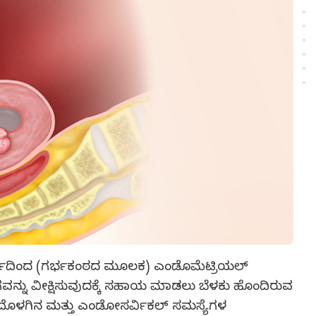
್ ಮಾರ್ಗದಿಂದ (ಗರ್ಭಕಂಠದ ಮೂಲಕ) ಎಂಡೊಮೆಟ್ರಿಯಲ್
ಾಗವನ್ನು ವೀಕ್ಷಿಸುವುದಕ್ಕೆ ಸಹಾಯ ಮಾಡಲು ಬೆಳಕು ಹೊಂದಿರುವ
ಭಾಶಯದೊಳಗಿನ ಮತ್ತು ಎಂಡೋಸರ್ವಿಕಲ್ ಸಮಸ್ಯೆಗಳ