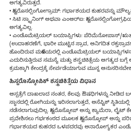
ಅಗತ್ಯವಿರುತ್ತದೆ.
• ಹಿಸ್ಟರೊಸಲ್ಪಿಂಗೋಗ್ರಾಮ್: ಗರ್ಭಾಶಯದ ಕುಹರವನ್ನು ಮೌ
• ಸಿಟಿ ಸ್ಕ್ಯಾನಿಂಗ್ ಅಥವಾ ಎಂಆರ್‍ಐ: ಹಿಸ್ಟರೊಸಲ್ಪಿಂಗೋ
ಅಗತ್ಯವಿಲ್ಲ.
• ಎಂಡೊಮೆಟ್ರಿಯಲ್ ಬಯಾಪ್ಸಿಗಳು: ಪೆರಿಮೆನೋಪಾಸ್/ಋತುಬಂಧಕ
(ಉದಾಹರಣೆಗೆ, ಭಾರೀ ಮುಟ್ಟಿನ ಸ್ರಾವ, ಅನಿಗದಿತ ರಕ್ತಸ್ರಾವಗ
ಹೊಂದಿರುವ ಮಹಿಳೆಯರಲ್ಲಿ ಎಂಡೊಮೆಟ್ರಿಯಲ್ ಬಯಾಪ್ಸಿಗಳನ್ನು ಸೂಚ
ಎದುರಿಸುತ್ತಿರುವ ಸಮಸ್ಯೆ ಮತ್ತು ಶಸ್ತ್ರಚಿಕಿತ್ಸೆಯ ಅಗತ್ಯದ ಬ
ಕ್ರಮಕ್ಕಾಗಿ ಕೇಂದ್ರಕ್ಕೆ ಸೇರ್ಪಡೆಯಾಗುವ ಮುನ್ನ ಅನುಸರಿಸಬೇ
ಹಿಸ್ಟರೊಸ್ಕೋಪಿಕ್ ಶಸ್ತ್ರಚಿಕಿತ್ಸೆಯ ವಿಧಾನ
ಆಸ್ಪತ್ರೆಗೆ ದಾಖಲಾದ ನಂತರ, ಕೆಲವು ಔಷಧಿಗಳನ್ನು ನೀಡಿದ ಬ
ಸ್ಥಾನದಲ್ಲಿ ರೋಗಿಯನ್ನು ಇರಿಸಲಾಗುತ್ತದೆ, ಅಸೆಪ್ಟಿಕ್ ಸ್ಥಿತ
ನಡೆಸಲಾಗುವುದಿಲ್ಲ. ಹಿಸ್ಟರೊಸ್ಕೋಪ್ ಅನ್ನು ಕ್ಯಾಮೆರಾ, ಲ
ಪ್ರವೇಶಿಸಲು ಗರ್ಭಕಂಠದ ಮೂಲಕ ಹಿಸ್ಟರೊಸ್ಕೋಪ್ ಅನ್ನು ಪರಿಚಯ
ಗರ್ಭಾಶಯದ ಕುಹರದ ಒಳಪದರವು ಅನಾರೋಗ್ಯಕರ ಎಂಡೊಮೆಟ್ರಿಯಮ