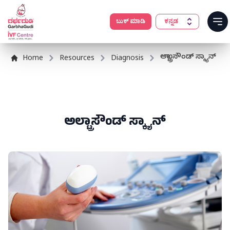
ಬುಕ್ ಮಾಡಿ
ಕನ್ನಡ
Op
ಅಲ್ಟ್ರಾಸೌಂಡ್ ಸ್ಕ್ಯಾನ್
Home
Resources
Diagnosis
ಅಲ್ಟ್ರಾಸೌಂಡ್ ಸ್ಕ್ಯಾನ್