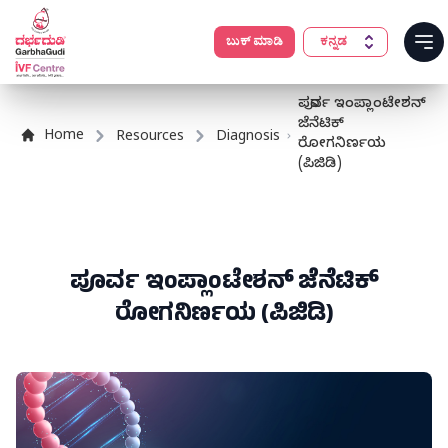
ಬುಕ್ ಮಾಡಿ
ಕನ್ನಡ
Op
ಪೂರ್ವ ಇಂಪ್ಲಾಂಟೇಶನ್
ಜೆನೆಟಿಕ್
Home
Resources
Diagnosis
ರೋಗನಿರ್ಣಯ
(ಪಿಜಿಡಿ)
ಪೂರ್ವ ಇಂಪ್ಲಾಂಟೇಶನ್ ಜೆನೆಟಿಕ್
ರೋಗನಿರ್ಣಯ (ಪಿಜಿಡಿ)