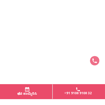
+91 9108 9108 32
ಭೇಟಿ ಕಾಯ್ದಿರಿಸಿ