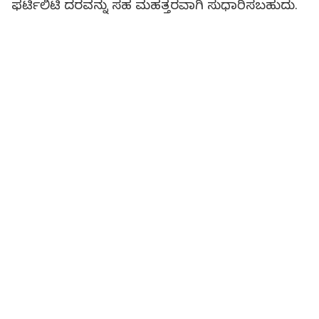
ಫರ್ಟಿಲಿಟಿ ದರವನ್ನು ಸಹ ಮಹತ್ತರವಾಗಿ ಸುಧಾರಿಸಬಹುದು.